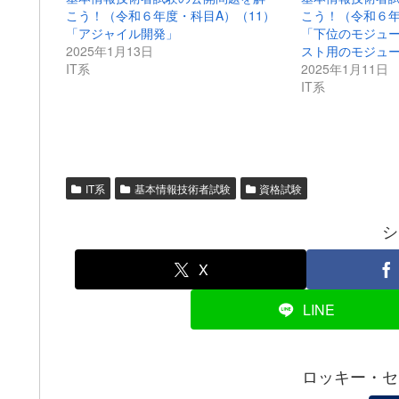
こう！（令和６年度・科目A）（11）
こう！（令和６年
「アジャイル開発」
「下位のモジュ
2025年1月13日
スト用のモジュ
IT系
2025年1月11日
IT系
IT系
基本情報技術者試験
資格試験
シ
X
LINE
ロッキー・セ