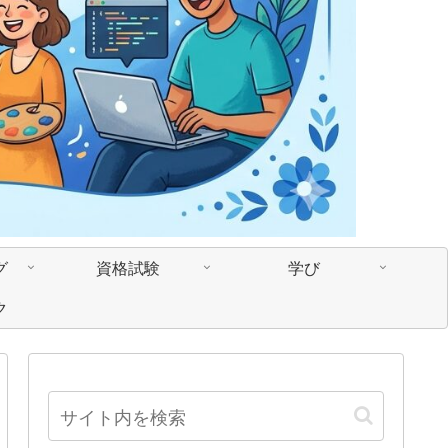
グ
資格試験
学び
ク