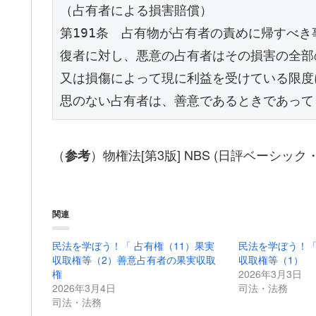
（占有者による損害賠償）
第191条　占有物が占有者の責めに帰すべ
復者に対し、悪意の占有者はその損害の全部
又は損傷によって現に利益を受けている限度
思のない占有者は、善意であるときであって
（
）物権法[第3版] NBS (日評ベーシッ
参考
関連
民法を学ぼう！「 占有権（11）果実
民法を学ぼう！「
収取権等（2）善意占有者の果実収取
収取権等（1）
権
2026年3月3日
2026年3月4日
司法・法務
司法・法務