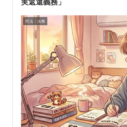
実返還義務」
司法・法務