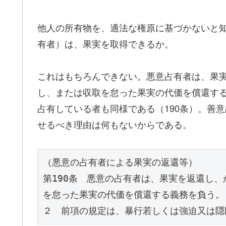
他人の所有物を、適法な権原に基づかないと
有者）は、果実を取得できるか。
これはもちろんできない。悪意占有者は、果
し、または収取を怠った果実の代価を償還する
占有している者も同様である（190条）。善
せるべき理由は何もないからである。
（悪意の占有者による果実の返還等）
第190条　悪意の占有者は、果実を返還し
を怠った果実の代価を償還する義務を負う。
２　前項の規定は、暴行若しくは強迫又は隠