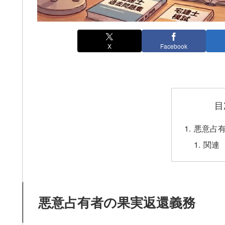
X
Facebook
目
悪意占
関連
悪意占有者の果実返還義務