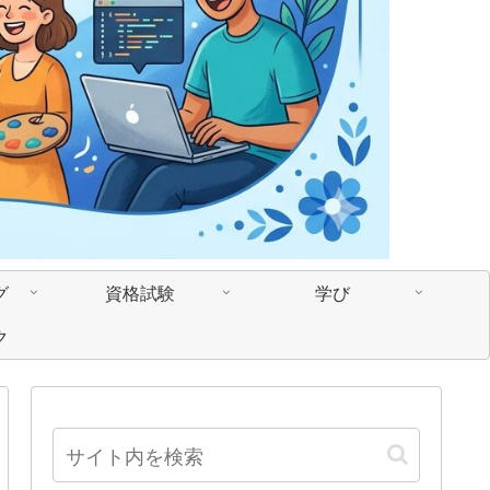
グ
資格試験
学び
ク