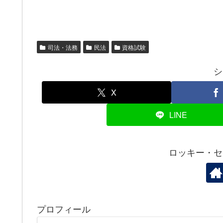
司法・法務
民法
資格試験
シ
X
LINE
ロッキー・セ
プロフィール