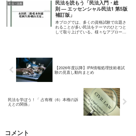
ている。そして、毎回感じること...
民法を読もう「民法入門・総
司法・法務
則 — エッセンシャル民法1 第5版
補訂版」
本ブログでは、多くの資格試験で出題さ
れることが多い民法をテーマのひとつと
して取り上げている。様々なアプローチ
があるが、民法の基本書を読み込むこと
が基本であると考えている。良書との出
会いは、時にはその人の生き方をも変え
る力を秘めている。たくさ...
【2026年度以降】IPA情報処理技術者試
験の見直し動向まとめ
民法を学ぼう！「 占有権（6）本権の訴
えとの関係」
コメント