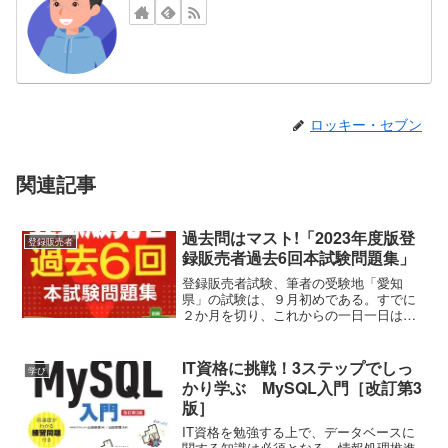
ロッキー・セブン
関連記事
過去問はマスト!「2023年度版登
登録販売者
録販売者過去6回本試験問題集」
登録販売者試験、筆者の受験地「愛知
県」の試験は、９月初めである。すでに
２か月を切り、これからの一日一日は、
とても大切になってくる。そろそろテキ
スト中心から、過去問トレーニングも始
める頃合いだろう。そんな筆者が手に取
IT資格に挑戦！3ステップでしっ
学び
ったのが、今回ご紹介する「...
かり学ぶ MySQL入門［改訂第3
版］
IT資格を勉強する上で、データベースに
関する知識は必須となる。情報処理推進