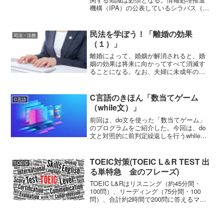
機構（IPA）の公表しているシラバス（試
験における知識・技能の細目）によれ
ば、「データベース」については、下記
の通り扱われる。（↓IPAのWebサイトの
民法を学ぼう！「離婚の効果
司法・法務
pdfファイル...
（１）」
離婚によって、婚姻が解消されると、婚
姻の効果は将来に向かってすべて消滅す
ることになる。なお、夫婦に未成年の子
がいる場合、親権の帰属や子の監護・養
育に影響を及ぼす。親子関係における効
果については、別の機会で説明すること
C言語のきほん「数当てゲーム
C言語
にして、今回は、婚姻の解...
（while文）」
前回は、do文を使った「数当てゲーム」
のプログラムをご紹介した。今回は、do
文と対照的に前判定繰返しを行うwhile文
を使ってこのプログラムを書き換えてみ
よう。なお、本プログラム
は、 Windows 11 Home（23H2）上
TOEIC対策(TOEIC L＆R TEST 出
TOEIC
で、 Vi...
る単特急 金のフレーズ)
TOEIC L&Rはリスニング（約45分間・
100問）、リーディング（75分間・100
問）、合計約2時間で200問に答えるマー
クシート方式の一斉客観テストである。
筆者はTOEIC L&Rを、2002年から受験し