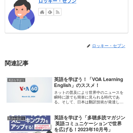
ロッキー・セブン
ロッキー・セブン
関連記事
英語を学ぼう！「VOA Learning
英語を学ぼう
English」のススメ！
ネットの普及により世界中のニュースを
瞬時に誰でも簡単に見られる時代であ
る。そして、日本は翻訳技術が発達して
いるので、ほぼすべての情報が日本語で
得られる。とはいうものの、世界の共通
語である英語を学ばなければ、まだまだ
英語を学ぼう「多聴多読マガジン
英語を学ぼう
知らないことも多いだろう。...
英語コミュニケーションで世界
を広げる！2023年10月号」