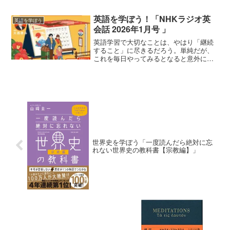
ルなニュース英語を素材としながらも、
語注や丁寧な解説が付いていて、安心し
英語を学ぼう！「NHKラジオ英
英語を学ぼう
て学べる理想的な学習雑誌...
会話 2026年1月号 」
英語学習で大切なことは、やはり「継続
すること」に尽きるだろう。単純だが、
これを毎日やってみるとなると意外に難
しいものである。そこで、楽しみながら
学習を続けられる工夫が必要となる。モ
チベーションを維持できる方法としてお
すすめしたいのが、NHK...
世界史を学ぼう「一度読んだら絶対に忘
れない世界史の教科書【宗教編】」