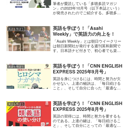
筆者が愛読している「多聴多読マガジ
ン」の2023年10月号（以下本誌という）
が発売されたのでご紹介する。多聴多読
マガジンとは「多聴・多読」という考え
方本誌では「多読」と「多聴」を英語学
習の基本と考えています。多読とは「た
英語を学ぼう！「Asahi
英語を学ぼう
くさん読むこと」で、...
Weekly」で英語力の向上を！
「Asahi Weekly」とは朝日ウイークリー
は朝日新聞社が発行する週刊英和新聞で
す。日本語ナビ付きで、初心者でも楽し
く読みながら英語に慣れ親しむことがで
きます。英文ニュースや英語エッセイ、
朝日ウイークリー独自の英作文、英文法
英語を学ぼう！「CNN ENGLISH
英語を学ぼう
などの学習コ...
EXPRESS 2025年9月号」
英語を身につけるには、時間と努力が欠
かせない。上達の秘訣は、「毎日続ける
こと」、そして自分に合った「最適な教
材」を見つけることにある。その点で、
リアルなニュース英語を題材にしなが
ら、語注や丁寧な解説でしっかりサポー
英語を学ぼう！「CNN ENGLISH
英語を学ぼう
トしてくれる——そんな理想...
EXPRESS 2025年8月号」
英語の習得には、時間と努力を要するも
のである。上達の鍵は、「毎日続けるこ
と」、そして自分にとっての「最適な教
材」を選ぶことである。その点で、リア