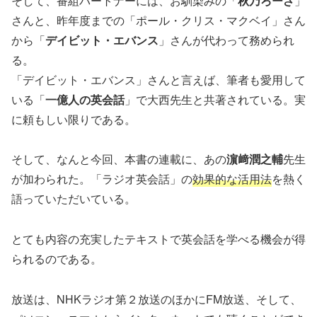
そして、番組パートナーには、お馴染みの「
秋乃ろーざ
」
さんと、昨年度までの「ポール・クリス・マクベイ」さん
から「
デイビット・エバンス
」さんが代わって務められ
る。
「デイビット・エバンス」さんと言えば、筆者も愛用して
いる「
一億人の英会話
」で大西先生と共著されている。実
に頼もしい限りである。
そして、なんと今回、本書の連載に、あの
濵﨑潤之輔
先生
が加わられた。「ラジオ英会話」の
効果的な活用法
を熱く
語っていただいている。
とても内容の充実したテキストで英会話を学べる機会が得
られるのである。
放送は、NHKラジオ第２放送のほかにFM放送、そして、