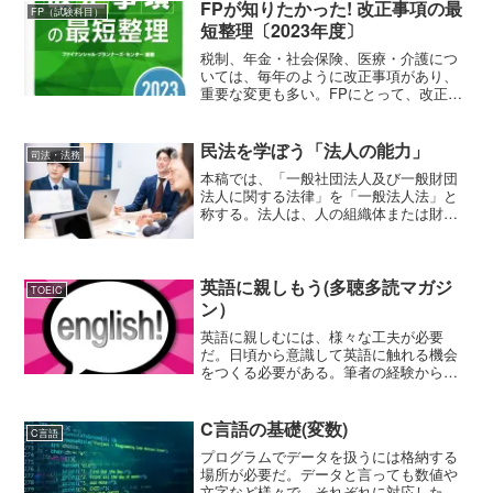
FPが知りたかった! 改正事項の最
FP（試験科目）
短整理〔2023年度〕
税制、年金・社会保険、医療・介護につ
いては、毎年のように改正事項があり、
重要な変更も多い。FPにとって、改正事
項の知識の整理は必須であるが、FPを目
指す方にとっても押さえておきたいとこ
ろである。今回ご紹介するのは、「FPが
民法を学ぼう「法人の能力」
司法・法務
知りたかった! 改...
本稿では、「一般社団法人及び一般財団
法人に関する法律」を「一般法人法」と
称する。法人は、人の組織体または財産
の集合体であり、国によって私法上の権
利や義務の帰属主体としての地位が与え
られたものである。団体に法人格が与え
られることによって、その...
英語に親しもう(多聴多読マガジ
TOEIC
ン）
英語に親しむには、様々な工夫が必要
だ。日頃から意識して英語に触れる機会
をつくる必要がある。筆者の経験から言
わせていただくと、一日でも英語に触れ
ないでいると、取り戻すのに何倍もの労
力がかかってしまう。「多読」と「多
C言語の基礎(変数)
C言語
聴」は英語学習の基本今回、筆...
プログラムでデータを扱うには格納する
場所が必要だ。データと言っても数値や
文字など様々で、それぞれに対応した形