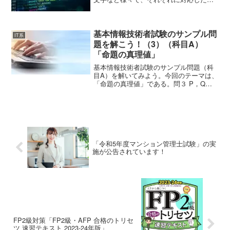
式で準備される。C言語では、データを格
納するために変数というコンピュータ内
部に「箱」のようなものを準備する。長
方形の面積を求めるプロ...
基本情報技術者試験のサンプル問
IT系
題を解こう！（3）（科目A）
「命題の真理値」
基本情報技術者試験のサンプル問題（科
目A）を解いてみよう。今回のテーマは、
「命題の真理値」である。問３ P，Q，R
はいずれも命題である。命題P の真理値
は真であり，命題 (not P ) or Q及び命題
(not Q ) or R のい...
「令和5年度マンション管理士試験」の実
施が公告されています！
FP2級対策「FP2級・AFP 合格のトリセ
ツ 速習テキスト 2023-24年版」