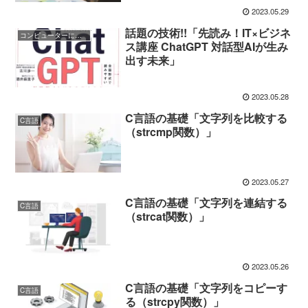
2023.05.29
話題の技術!!「先読み！IT×ビジネ
コンピューターに親しむ
ス講座 ChatGPT 対話型AIが生み
出す未来」
2023.05.28
C言語の基礎「文字列を比較する
C言語
（strcmp関数）」
2023.05.27
C言語の基礎「文字列を連結する
C言語
（strcat関数）」
2023.05.26
C言語の基礎「文字列をコピーす
C言語
る（strcpy関数）」