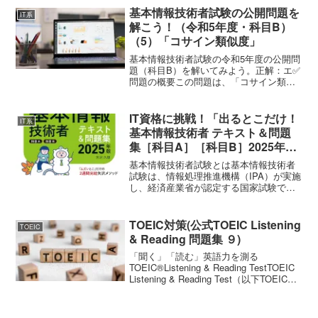
亡し、本人の相続人が、無権代理人一人
基本情報技術者試験の公開問題を
IT系
だった場合、無権代理人が自...
解こう！（令和5年度・科目B）
（5）「コサイン類似度」
基本情報技術者試験の令和5年度の公開問
題（科目B）を解いてみよう。正解：エ✅
問題の概要この問題は、「コサイン類似
度（cosine similarity）」を求めるプログ
ラムの空欄を埋める問題である。コサイ
ン類似度は、2つのベクトルの方向の...
IT資格に挑戦！「出るとこだけ！
IT系
基本情報技術者 テキスト＆問題
集［科目A］［科目B］2025年
版」
基本情報技術者試験とは基本情報技術者
試験は、情報処理推進機構（IPA）が実施
し、経済産業省が認定する国家試験であ
る。ITエンジニアとしてキャリアをスタ
ートする方のIT基礎力を問う試験で、
「ITエンジニアの登竜門」とも言われ
TOEIC対策(公式TOEIC Listening
TOEIC
る。つまり、基本情...
& Reading 問題集 ９)
「聞く」「読む」英語力を測る
TOEIC®Listening & Reading TestTOEIC
Listening & Reading Test（以下TOEICテ
ストという)はリスニング（約45分間・
100問）、リーディング（75分間・...