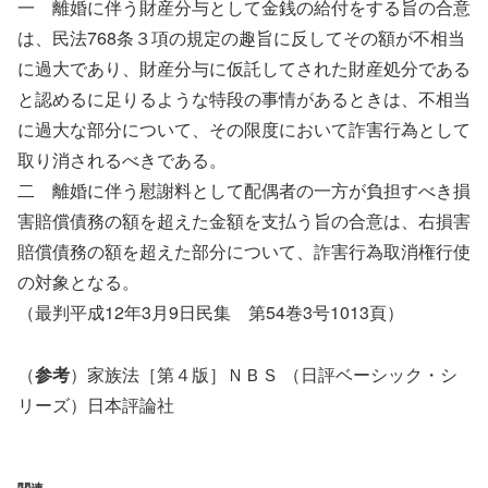
一 離婚に伴う財産分与として金銭の給付をする旨の合意
は、民法768条３項の規定の趣旨に反してその額が不相当
に過大であり、財産分与に仮託してされた財産処分である
と認めるに足りるような特段の事情があるときは、不相当
に過大な部分について、その限度において詐害行為として
取り消されるべきである。
二 離婚に伴う慰謝料として配偶者の一方が負担すべき損
害賠償債務の額を超えた金額を支払う旨の合意は、右損害
賠償債務の額を超えた部分について、詐害行為取消権行使
の対象となる。
（最判平成12年3月9日民集 第54巻3号1013頁）
（
参考
）家族法［第４版］ＮＢＳ （日評ベーシック・シ
リーズ）日本評論社