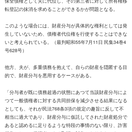
保全債権として夫に代位し、その第三者に対して所有権移
転登記の抹消を求めることができるかが問題となる。
このような場合には、財産分与が具体的な権利としては発
生していないため、債権者代位権を行使することはできな
いと考えられている。（最判昭和55年7月11日 民集34巻4
号628号）
他方、夫が、多重債務を抱えて、自らの財産を隠匿する目
的で、財産分与を悪用するケースがある。
「分与者が既に債務超過の状態にあつて当該財産分与によ
つて一般債権者に対する共同担保を減少させる結果になる
としても、それが民法768条3項の規定の趣旨に反して不
相当に過大であり、財産分与に仮託してされた財産処分で
あると認めるに足りるような特段の事情のない限り、詐害