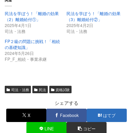
関連
民法を学ぼう！「離婚の効果
民法を学ぼう！「離婚の効果
（2）離婚給付①」
（3）離婚給付②」
2025年4月1日
2025年4月2日
司法・法務
司法・法務
FP２級の問題に挑戦！「相続
の基礎知識」
2024年5月26日
FP_F_相続・事業承継
司法・法務
民法
資格試験
シェアする
X
Facebook
はてブ
LINE
コピー