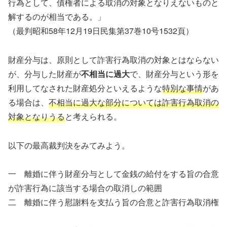
行為として、債権者による取消の対象となりえないものと
解するのが相当である。」
（最判昭和58年12月19日民集第37巻10号1532頁）
財産分与は、原則として詐害行為取消の対象とはならない
が、分与した財産が
不相当に過大
で、財産分与という形を
利用してなされた財産処分といえるような
特別な事情
があ
る場合は、
不相当に過大な部分については詐害行為取消の
対象となりうる
と考えられる。
以下の最高裁判決をみてみよう。
一 離婚に伴う財産分与として金銭の給付をする旨の合意
が詐害行為に該当する場合の取消しの範囲
二 離婚に伴う慰謝料を支払う旨の合意と詐害行為取消権