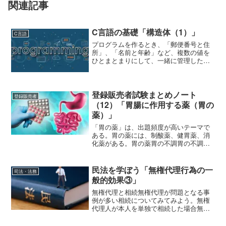
関連記事
C言語の基礎「構造体（1）」
C言語
プログラムを作るとき、「郵便番号と住
所」、「名前と年齢」など、複数の値を
ひとまとまりにして、一緒に管理したい
場合がある。これまでの知識では、複数
の情報を管理するとき、便利なのが配列
である。ただし、例えば、名前と年齢を
別々の配列で管理すると、...
登録販売者試験まとめノート
登録販売者
（12）「胃腸に作用する薬（胃の
薬）」
「胃の薬」は、出題頻度が高いテーマで
ある。胃の薬には、制酸薬、健胃薬、消
化薬がある。胃の薬胃の不調胃の不調の
原因胃の働きに異常が生じると、胃液の
分泌量の増減や食道への逆流が起こった
り、胃自体を保護する働きや胃の運動が
民法を学ぼう「無権代理行為の一
司法・法務
低下する。胸やけや胃の不...
般的効果③」
無権代理と相続無権代理が問題となる事
例が多い相続についてみてみよう。無権
代理人が本人を単独で相続した場合無権
代理人による無権代理行為が行われた
後、本人が追認も拒絶もしないうちに死