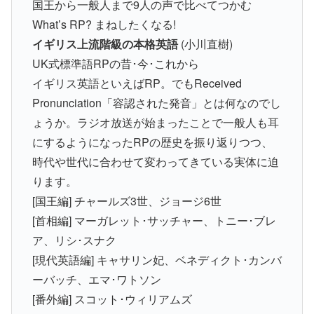
国王から一般人まで9人の声で比べてつかむ
What’s RP? まねしたくなる!
イギリス上流階級の本格英語
(小川直樹)
UK式標準語RPの昔･今･これから
イギリス英語といえばRP。でもReceived
Pronunciation「容認された発音」とは何なのでし
ょうか。ラジオ放送が始まったことで一般人も耳
にするようになったRPの歴史を振り返りつつ、
時代や世代に合わせて変わってきている実体に迫
ります。
[国王編] チャールズ3世、ジョージ6世
[首相編] マーガレット･サッチャー、トニー･ブレ
ア、リシ･スナク
[現代英語編] キャサリン妃、ベネディクト･カンバ
ーバッチ、エマ･ワトソン
[番外編] スコット･ウィリアムズ