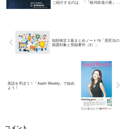
ご紹介するのは、「『銀河鉄道の夜』を
英語で読む 英訳･解説: ロジャー・パル
バース コスモピア 以下本書という」
である。筆者にとって、原作の著者の宮
沢賢治は、幼いころか...
知財検定２級まとめノート19「意匠法の
保護対象と登録要件（2）」
英語を学ぼう！「Asahi Weekly」で始め
よう！
コメント