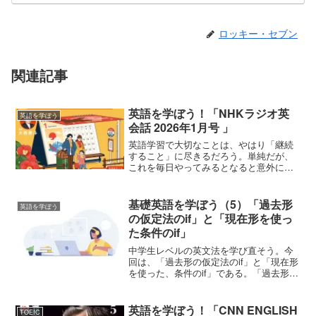
ロッキー・セブン
関連記事
英語を学ぼう！「NHKラジオ英
英語を学ぼう
会話 2026年1月号 」
英語学習で大切なことは、やはり「継続
すること」に尽きるだろう。単純だが、
これを毎日やってみるとなると意外に難
しいものである。そこで、楽しみながら
学習を続けられる工夫が必要となる。モ
チベーションを維持できる方法としてお
基礎英語を学ぼう（5）「過去形
英語を学ぼう
すすめしたいのが、NHK...
の仮定法のif」と「現在形を使っ
た条件のif」
中学生レベルの英文法を学び直そう。今
回は、「過去形の仮定法のif」と「現在形
を使った、条件のif」である。「過去形の
仮定法のif」と「現在形を使った条件の
if」If I had time, I would join you.もし時
間があれば...
英語を学ぼう！「CNN ENGLISH
TOEIC