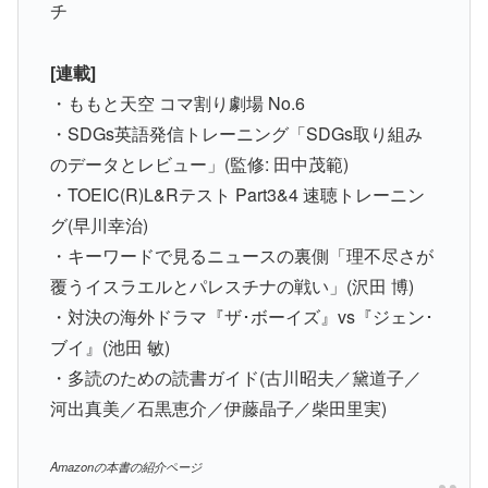
チ
[連載]
・ももと天空 コマ割り劇場 No.6
・SDGs英語発信トレーニング「SDGs取り組み
のデータとレビュー」(監修: 田中茂範)
・TOEIC(R)L&Rテスト Part3&4 速聴トレーニン
グ(早川幸治)
・キーワードで見るニュースの裏側「理不尽さが
覆うイスラエルとパレスチナの戦い」(沢田 博)
・対決の海外ドラマ『ザ･ボーイズ』vs『ジェン･
ブイ』(池田 敏)
・多読のための読書ガイド(古川昭夫／黛道子／
河出真美／石黒恵介／伊藤晶子／柴田里実)
Amazonの本書の紹介ページ