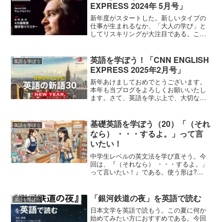
EXPRESS 2024年 5月号」
新年度がスタートした。新しいタイプの
仕事が生まれるなか、「大人の学び」と
してリスキリングが大注目である。これ
から始めるなら「英語の学び直し」はい
かがだろうか。始めるには何の制約もな
い。大切なことは、毎日続けることであ
英語を学ぼう！「CNN ENGLISH
英語を学ぼう
る。そのためには、最良の...
EXPRESS 2025年2月号」
新年あけましておめでとうございます。
本年も当ブログをよろしくお願いいたし
ます。さて、英語を学ぶ上で、大切なこ
とは、「毎日続けること」と、「最良の
教材」を選ぶことである。生のニュース
英語が素材ながら、語注や解説もしっか
基礎英語を学ぼう（20）「（それ
英語を学ぼう
りついているので、安心し...
なら） ・・・するよ。」って言
いたい！
中学生レベルの英文法を学び直そう。今
回は、『（それなら） ・・・するよ。」
って言いたい！』である。使う形は?
(Then,) I'll ..I'll tell the shop staff.ぼくが店
のスタッフに伝えますよ。これからのこ
とを表す...
「銀河鉄道の夜」を英語で読む
英語を学ぼう
日本文学を英語で読もう。この夏に何か
始めてみたい方におすすめである。今回