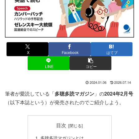
X
Facebook
はてブ
LINE
コピー
2024.01.06
2026.07.14
筆者が愛読している「
多聴多読マガジン
」の
2024年2月号
（以下本誌という）が発売されたのでご紹介しよう。
目次
多聴多読マガジンとは