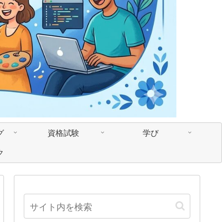
グ
資格試験
学び
ク